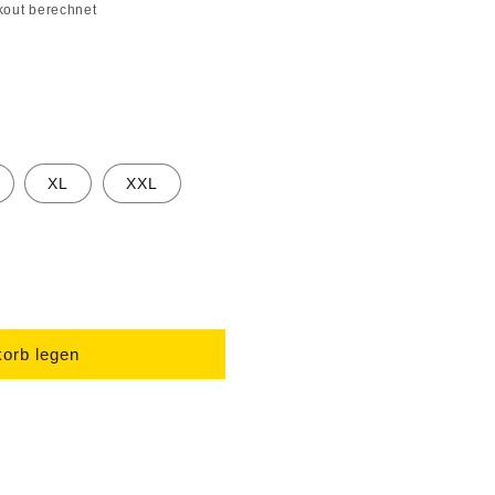
out berechnet
XL
XXL
orb legen