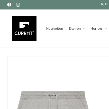
Direkt
NEUE PIECES ONLINE
KOS
zum
Facebook
Instagram
Inhalt
Neuheiten
Damen
Herren
Zu
Produktinformationen
springen