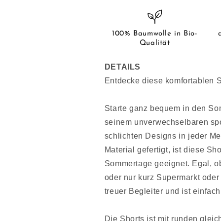
Fit,
Fit,
100%
100%
Baumwolle
Baumwolle
100% Baumwolle in Bio-
Bio-
Bio-
Qualität
Qualität)
Qualität)
DETAILS
Entdecke diese komfortablen 
Starte ganz bequem in den Som
seinem unverwechselbaren spor
schlichten Designs in jeder M
Material gefertigt, ist diese S
Sommertage geeignet. Egal, ob
oder nur kurz Supermarkt oder 
treuer Begleiter und ist einfa
Die Shorts ist mit runden gleic