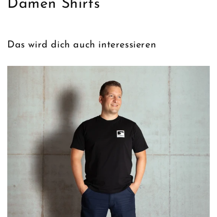
K
Damen Shirts
a
t
Das wird dich auch interessieren
e
g
o
r
i
e
: