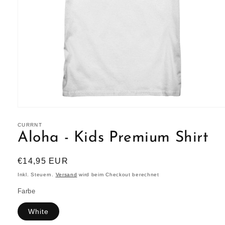
Medien
1
in
CURRNT
Modal
Aloha - Kids Premium Shirt
öffnen
Normaler
€14,95 EUR
Preis
Inkl. Steuern.
Versand
wird beim Checkout berechnet
Farbe
White