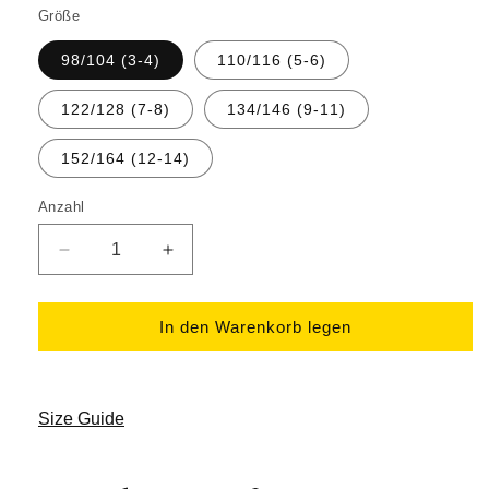
Größe
98/104 (3-4)
110/116 (5-6)
122/128 (7-8)
134/146 (9-11)
152/164 (12-14)
Anzahl
Verringere
Erhöhe
die
die
Menge
Menge
für
für
In den Warenkorb legen
Aloha
Aloha
-
-
Kids
Kids
Premium
Premium
Size Guide
Shirt
Shirt